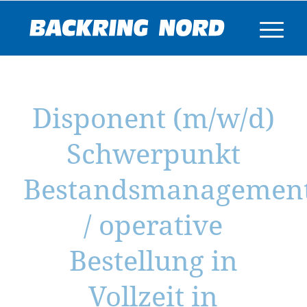
Disponent (m/w/d)
Schwerpunkt
Bestandsmanagemen
/ operative
Bestellung in
Vollzeit in