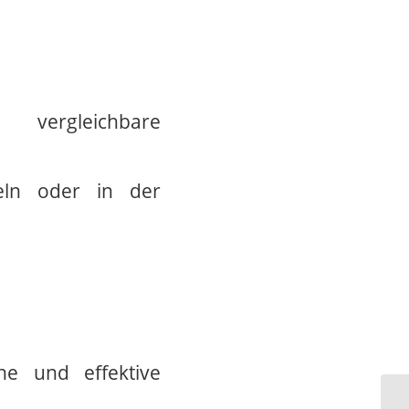
 vergleichbare
eln oder in der
he und effektive
Mi