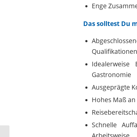
Enge Zusammen
Das solltest Du 
Abgeschloss
Qualifikatione
Idealerweise
Gastronomie
Ausgeprägte K
Hohes Maß an K
Reisebereitscha
Schnelle Auff
Arbeitsweise
Mitarbeiter im Vertriebsaußendienst