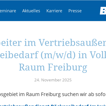
eminare
Aktuelles
Karriere
Presse
eiter im Vertriebsauße
eibedarf (m/w/d) in Voll
Raum Freiburg
24. November 2025
sgebiet im Raum Freiburg suchen wir ab sofort 