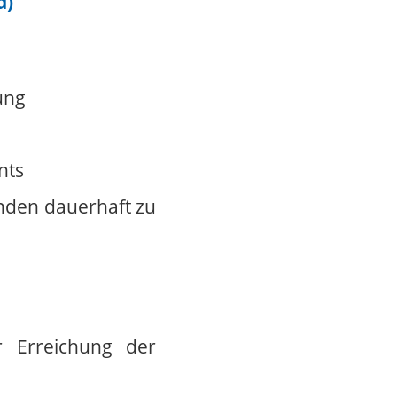
d)
ung
nts
unden dauerhaft zu
r Erreichung der