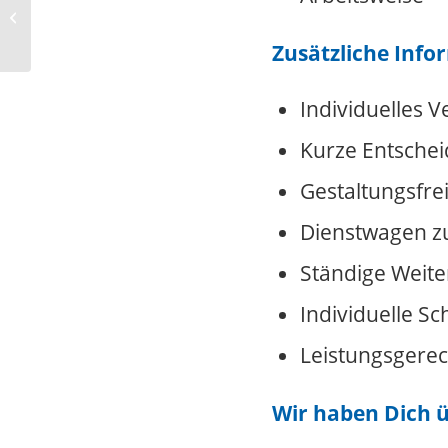
Bäckereibedarf (m/w/d) in Vollzeit
im...
Zusätzliche Info
Individuelles 
Kurze Entsche
Gestaltungsfre
Dienstwagen z
Ständige Weite
Individuelle S
Leistungsgere
Wir haben Dich 