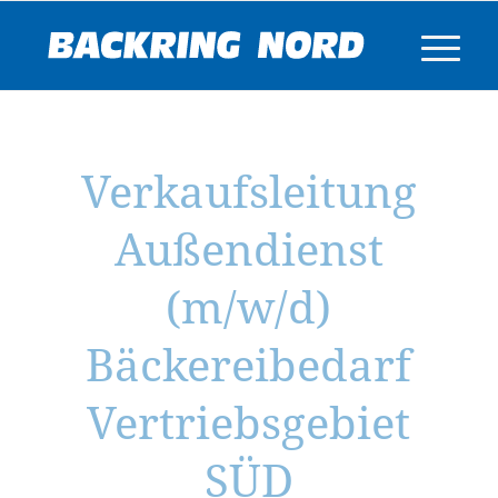
Verkaufsleitung
Außendienst
(m/w/d)
Bäckereibedarf
Vertriebsgebiet
SÜD