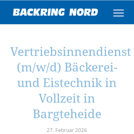
Vertriebsinnendienst
(m/w/d) Bäckerei-
und Eistechnik in
Vollzeit in
Bargteheide
27. Februar 2026