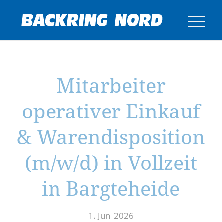
Mitarbeiter
operativer Einkauf
& Warendisposition
(m/w/d) in Vollzeit
in Bargteheide
1. Juni 2026