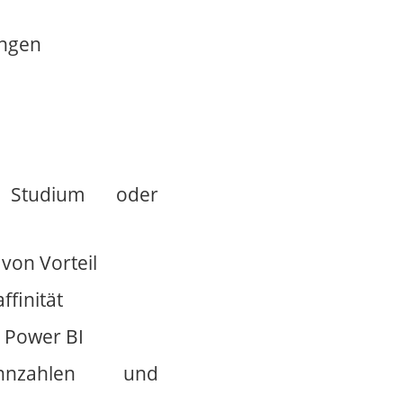
ungen
es Studium oder
von Vorteil
finität
t Power BI
ennzahlen und