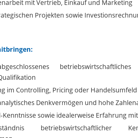
rbeit mit Vertrieb, Einkauf und Marketing
trategischen Projekten sowie Investionsrechn
mitbringen:
abgeschlossenes betriebswirtschaftlich
ualifikation
g im Controlling, Pricing oder Handelsumfeld 
nalytisches Denkvermögen und hohe Zahlenaf
l-Kenntnisse sowie idealerweise Erfahrung mi
tändnis betriebswirtschaftlicher K