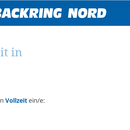
it in
in
Vollzeit
ein/e: