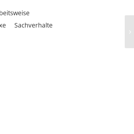
beitsweise
xe Sachverhalte
Ve
(m
Ve