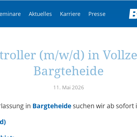
eminare
Aktuelles
Karriere
Presse
roller (m/w/d) in Vollze
Bargteheide
11. Mai 2026
rlassung in
Bargteheide
suchen wir ab sofort 
/d)