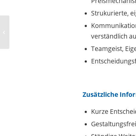
Preismechani
Strukurierte, 
Kommunikatio
Verlader (Tourenverladung) (m/w/d)
Nachtschicht ab 19:00 Uhr in Vollzeit
verständlich a
in...
Teamgeist, Eig
Entscheidungs
Zusätzliche Info
Kurze Entsche
Gestaltungsfre