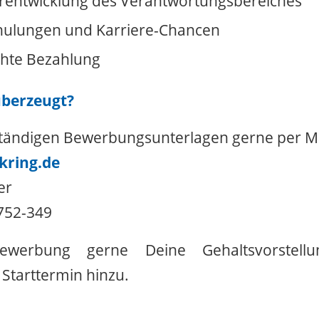
rentwicklung des Verantwortungsbereiches
chulungen und Karriere-Chancen
chte Bezahlung
überzeugt?
ständigen Bewerbungsunterlagen gerne per Ma
ring.de
er
9752-349
ewerbung gerne Deine Gehaltsvorstell
Starttermin hinzu.