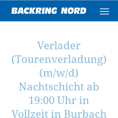
Verlader
(Tourenverladung)
(m/w/d)
Nachtschicht ab
19:00 Uhr in
Vollzeit in Burbach